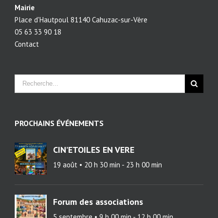
Mairie
Place d'Hautpoul 81140 Cahuzac-sur-Vère
05 63 33 90 18
Contact
PROCHAINS ÉVÉNEMENTS
CIN’ETOILES EN VERE
19 août • 20 h 30 min
-
23 h 00 min
Forum des associations
5 septembre • 9 h 00 min
-
12 h 00 min