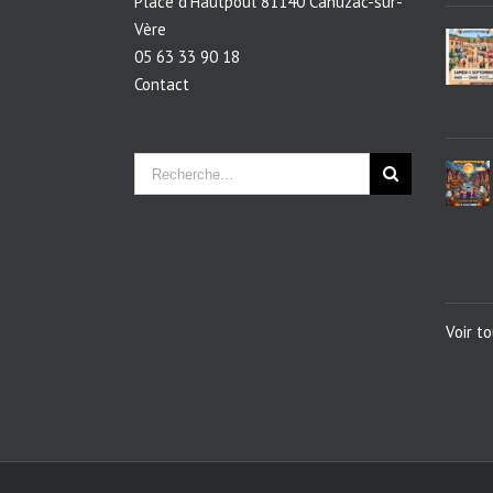
Place d'Hautpoul 81140 Cahuzac-sur-
Vère
05 63 33 90 18
Contact
Voir t