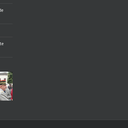
de
te