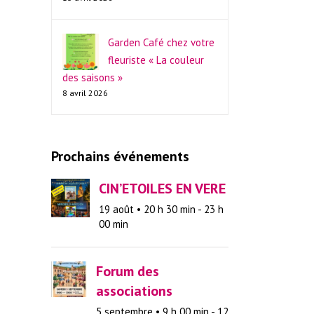
Garden Café chez votre
fleuriste « La couleur
des saisons »
8 avril 2026
Prochains événements
CIN’ETOILES EN VERE
19 août • 20 h 30 min
-
23 h
00 min
Forum des
associations
5 septembre • 9 h 00 min
-
12