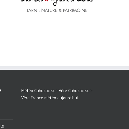
E
Météo Cahuzac-sur-Vère
Cahuzac-sur-
Vère France météo aujourd'hui
ile