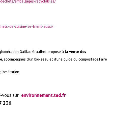
s-dechets/emballages-recyclables/
chets-de-cuisine-se-trient-aussi/
lomération Gaillac-Graulhet propose à
la vente des
té
, accompagnés d’un bio-seau et d’une guide du compostage.Faire
gglomération.
z-vous sur
environnement.ted.fr
07 236