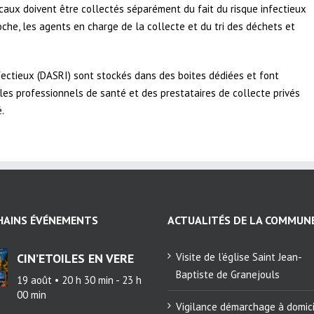
caux doivent être collectés séparément du fait du risque infectieux
che, les agents en charge de la collecte et du tri des déchets et
nfectieux (DASRI) sont stockés dans des boites dédiées et font
 les professionnels de santé et des prestataires de collecte privés
.
HAINS ÉVÉNEMENTS
ACTUALITÉS DE LA COMMUN
CIN’ETOILES EN VERE
Visite de l’église Saint Jean-
Baptiste de Granejouls
19 août • 20 h 30 min
-
23 h
00 min
Vigilance démarchage à domic