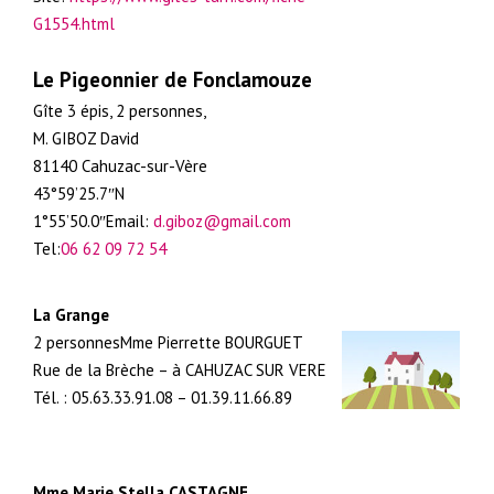
G1554.html
Le Pigeonnier de Fonclamouze
Gîte 3 épis, 2 personnes,
M. GIBOZ David
81140 Cahuzac-sur-Vère
43°59’25.7″N
1°55’50.0″Email:
d.giboz@gmail.com
Tel:
06 62 09 72 54
La Grange
2 personnesMme Pierrette BOURGUET
Rue de la Brèche – à CAHUZAC SUR VERE
Tél. : 05.63.33.91.08 – 01.39.11.66.89
Mme Marie Stella CASTAGNE