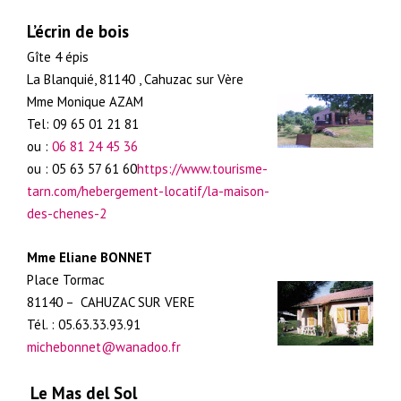
L’écrin de bois
Gîte 4 épis
La Blanquié, 81140 , Cahuzac sur Vère
Mme Monique AZAM
Tel: 09 65 01 21 81
ou :
06 81 24 45 36
ou : 05 63 57 61 60
https://www.tourisme-
tarn.com/hebergement-locatif/la-maison-
des-chenes-2
Mme Eliane BONNET
Place Tormac
81140 – CAHUZAC SUR VERE
Tél. : 05.63.33.93.91
michebonnet@wanadoo.fr
Le Mas del Sol