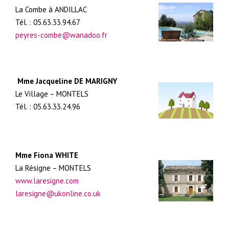
La Combe à ANDILLAC
Tél. : 05.63.33.94.67
peyres-combe@wanadoo.fr
Mme Jacqueline DE MARIGNY
Le Village – MONTELS
Tél. : 05.63.33.24.96
Mme Fiona WHITE
La Résigne – MONTELS
www.laresigne.com
laresigne@ukonline.co.uk