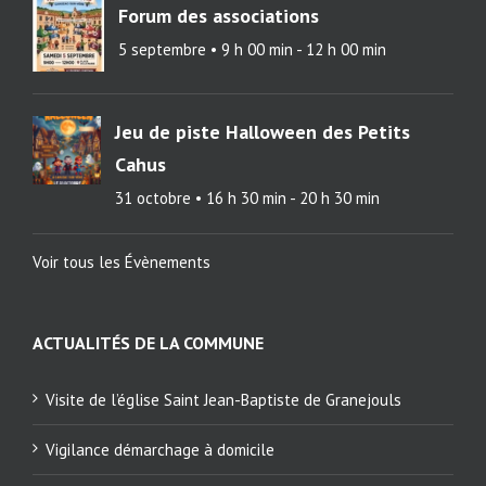
Forum des associations
5 septembre • 9 h 00 min
-
12 h 00 min
Jeu de piste Halloween des Petits
Cahus
31 octobre • 16 h 30 min
-
20 h 30 min
Voir tous les Évènements
ACTUALITÉS DE LA COMMUNE
Visite de l’église Saint Jean-Baptiste de Granejouls
Vigilance démarchage à domicile