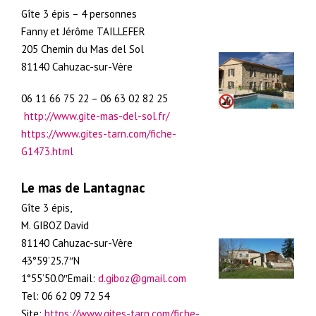
Gîte 3 épis – 4 personnes
Fanny et Jérôme TAILLEFER
205 Chemin du Mas del Sol
81140 Cahuzac-sur-Vère
06 11 66 75 22 – 06 63 02 82 25
http://www.gite-mas-del-sol.fr/
https://www.gites-tarn.com/fiche-
G1473.html
Le mas de Lantagnac
Gîte 3 épis,
M. GIBOZ David
81140 Cahuzac-sur-Vère
43°59’25.7″N
1°55’50.0″Email:
d.giboz@gmail.com
Tel: 06 62 09 72 54
Site:
https://www.gites-tarn.com/fiche-